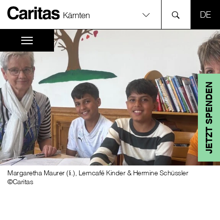
SPR
Kärnten
JETZT SPENDEN
Margaretha Maurer (li.), Lerncafé Kinder & Hermine Schüssler
©Caritas