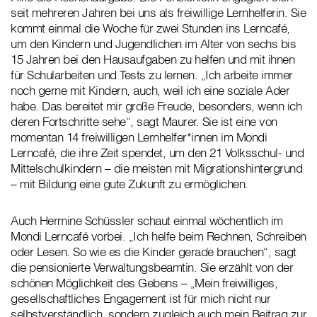
seit mehreren Jahren bei uns als freiwillige Lernhelferin. Sie
kommt einmal die Woche für zwei Stunden ins Lerncafé,
um den Kindern und Jugendlichen im Alter von sechs bis
15 Jahren bei den Hausaufgaben zu helfen und mit ihnen
für Schularbeiten und Tests zu lernen. „Ich arbeite immer
noch gerne mit Kindern, auch, weil ich eine soziale Ader
habe. Das bereitet mir große Freude, besonders, wenn ich
deren Fortschritte sehe“, sagt Maurer. Sie ist eine von
momentan 14 freiwilligen Lernhelfer*innen im Mondi
Lerncafé, die ihre Zeit spendet, um den 21 Volksschul- und
Mittelschulkindern – die meisten mit Migrationshintergrund
– mit Bildung eine gute Zukunft zu ermöglichen.
Auch Hermine Schüssler schaut einmal wöchentlich im
Mondi Lerncafé vorbei. „Ich helfe beim Rechnen, Schreiben
oder Lesen. So wie es die Kinder gerade brauchen“, sagt
die pensionierte Verwaltungsbeamtin. Sie erzählt von der
schönen Möglichkeit des Gebens – „Mein freiwilliges,
gesellschaftliches Engagement ist für mich nicht nur
selbstverständlich, sondern zugleich auch mein Beitrag zur