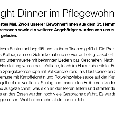
ight Dinner im Pflegewoh
erstes Mal. Zwölf unserer Bewohner*innen aus dem St. Hemm
ersonen sowie ein weiterer Angehöriger wurden von uns zu
 geladen.
einem Restaurant begrüßt und zu ihren Tischen geführt. Die Prak
ls Kellner, nahmen Getränke auf und servierten fleißig. Jakob Hi
nd untermauerte mit bekannten Liedern das Geschehen. Nach de
ausleitung wurde das köstliche, frisch im Haus zubereitetet Es
e Spargelcremesuppe mit Vollkorncroutons, als Hautspeise ein z
müse mit Kartoffelgratin und Rotweinzwiebelsauce auf der Kart
elhupf mit Vanilleeis, Schlag und marinierten Erdbeeren kred
 ausgezeichnet, was sich an den leeren Tellern und strahlend
ss an das Essen wurden noch viele Gespräche geführt. Es wurd
enossen. Weil helfen mehr ist als nur ein Job.