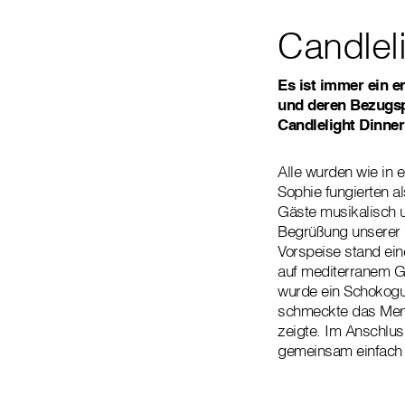
Candlel
Es ist immer ein 
und deren Bezugsp
Candlelight Dinner
Alle wurden wie in 
Sophie fungierten a
Gäste musikalisch u
Begrüßung unserer H
Vorspeise stand ein
auf mediterranem Ge
wurde ein Schokogug
schmeckte das Menü
zeigte. Im Anschlu
gemeinsam einfach g