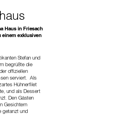
nhaus
a Haus in Friesach
 einem exklusiven
tikanten Stefan und
rm begrüßte die
r offiziellen
sen serviert. Als
artes Hühnerfilet
e, und als Dessert
enzt. Den Gästen
en Gesichtern
e getanzt und