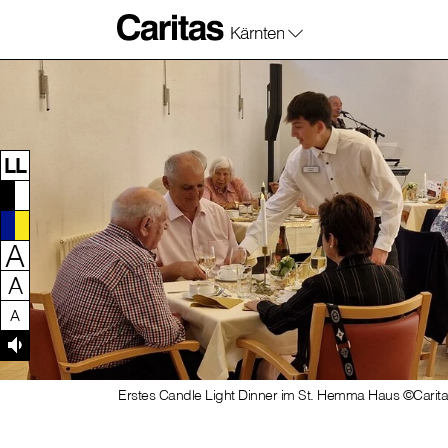
Kärnten
Zum Inhalt dieser Seite
Zur Navigation
Zum Footer dieser Seite
LL
A
A
A
Erstes Candle Light Dinner im St. Hemma Haus ©Carit