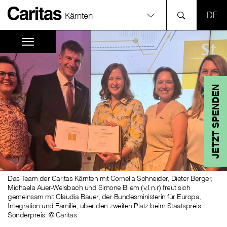
SPR
Kärnten
JETZT SPENDEN
Das Team der Caritas Kärnten mit Cornelia Schneider, Dieter Berger,
Michaela Auer-Welsbach und Simone Bliem (v.l.n.r) freut sich
gemeinsam mit Claudia Bauer, der Bundesministerin für Europa,
Integration und Familie, über den zweiten Platz beim Staatspreis
Sonderpreis. © Caritas