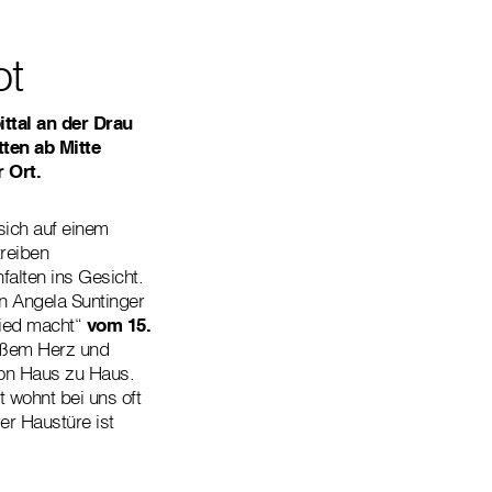
ot
ittal an der Drau
ten ab Mitte
r Ort.
sich auf einem
treiben
alten ins Gesicht.
in Angela Suntinger
hied macht“
vom 15.
oßem Herz und
 von Haus zu Haus.
 wohnt bei uns oft
rer Haustüre ist