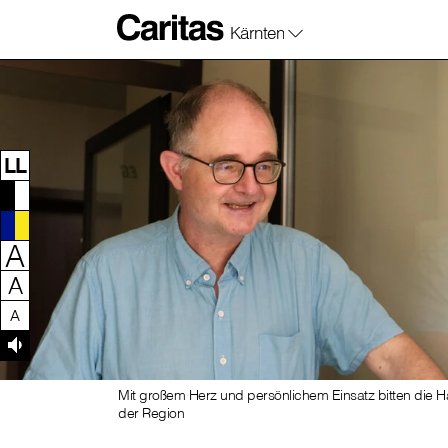
Kärnten
Zum Inhalt dieser Seite
Zur Navigation
Zum Footer dieser Seite
LL
A
A
A
Mit großem Herz und persönlichem Einsatz bitten die 
der Region