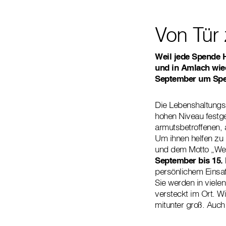
Von Tür 
Weil jede Spende H
und in Amlach wied
September um Spend
Die Lebenshaltungsk
hohen Niveau festges
armutsbetroffenen, 
Um ihnen helfen zu 
und dem Motto „Wei
September bis 15
persönlichem Einsat
Sie werden in viele
versteckt im Ort. Wi
mitunter groß. Auc