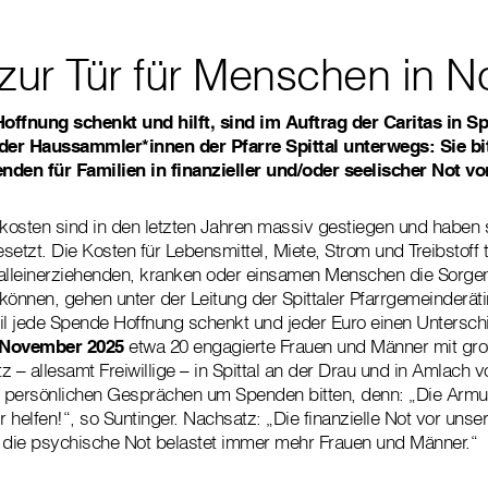
zur Tür für Menschen in N
offnung schenkt und hilft, sind im Auftrag der Caritas in Sp
er Haussammler*innen der Pfarre Spittal unterwegs: Sie bit
en für Familien in finanzieller und/oder seelischer Not vo
osten sind in den letzten Jahren massiv gestiegen und haben 
etzt. Die Kosten für Lebensmittel, Miete, Strom und Treibstoff 
alleinerziehenden, kranken oder einsamen Menschen die Sorgenf
können, gehen unter der Leitung der Spittaler Pfarrgemeinderät
l jede Spende Hoffnung schenkt und jeder Euro einen Untersc
. November 2025
etwa 20 engagierte Frauen und Männer mit gr
z – allesamt Freiwillige – in Spittal an der Drau und in Amlach
n persönlichen Gesprächen um Spenden bitten, denn: „Die Armut
r helfen!“, so Suntinger. Nachsatz: „Die finanzielle Not vor unse
h die psychische Not belastet immer mehr Frauen und Männer.“