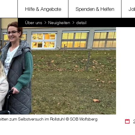
Hilfe & Angebote
Spenden & Helfen
Jo
Über uns
Neuigkeiten
detail
bitten zum Selbstversuch im Rollstuhl © SOB Wolfsberg