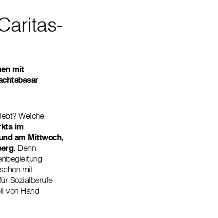
aritas-
hen mit
achtsbasar
rlebt? Welche
kts im
und am Mittwoch,
berg
. Denn
enbegleitung
schen mit
ür Sozialberufe
ll von Hand