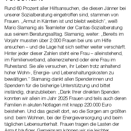
Rund 60 Prozent aller Hilfsansuchen, die diesen Jänner bei
unserer Sozialberatung eingetroffen sind, stammen von
Frauen. „Armut in Kärnten ist und bleibt weiblich“, weiß
Mario Slamanig als Teamleiter der Caritas-Sozialberatung
aus seinem Beratungsalltag. Slamanig, weiter: „Bereits im
Vorjahr mussten über 2.000 Frauen bei uns um Hilfe
ansuchen – und die Lage hat sich seither weiter verschärft.
Hinter jeder dieser Zahlen steht eine Frau – alleinstehend,
im Familienverband, alleinerziehend oder eine Frau im
Ruhestand. Sie alle versuchen, ihr Leben trotz anhaltend
hoher Wohn-, Energie- und Lebenshaltungskosten zu
bewältigen.“ Slamanig dankt allen Spenderinnen und
Spendern für die bisherige Unterstützung und bittet
inständig, dranzublieben: „Dank Ihrer direkten Spenden
konnten wir allein im Jahr 2025 Frauen und teils auch deren
Familien in akuten Notlagen mit knapp 220.000 Euro
beistehen. Und das gezielt dort, wo die Sorgen am größten
sind: beim Wohnen, bei der Energieversorgung und beim
täglichen Lebensunterhalt. Frauen tragen die Lasten der
Armut häufiger. Gemeinsam können wir sie leichter