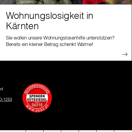
Wohnungslosigkeit in
Kärnten
Sie wollen unsere Wohnungslosenhilfe unterstützen?
Bereits ein kleiner Betrag schenkt Wärme!
nd
O-1253
.