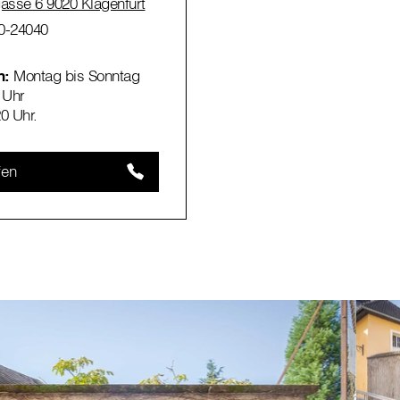
sse 6 9020 Klagenfurt
0-24040
n:
Montag bis Sonntag
 Uhr
20 Uhr.
fen