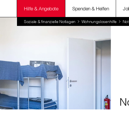
Hilfe & Angebote
Spenden & Helfen
Jo
Soziale & finanzielle Notlagen
Wohnungslosenhilfe
Not
No