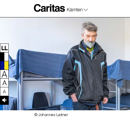
Kärnten
Zum Inhalt dieser Seite
Zur Navigation
Zum Footer dieser Seite
LL
A
A
A
© Johannes Leitner