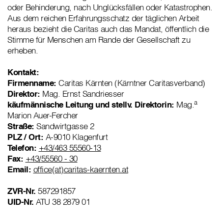
oder Behinderung, nach Unglücksfällen oder Katastrophen.
Aus dem reichen Erfahrungsschatz der täglichen Arbeit
heraus bezieht die Caritas auch das Mandat, öffentlich die
Stimme für Menschen am Rande der Gesellschaft zu
erheben.
Kontakt:
Firmenname:
Caritas Kärnten (Kärntner Caritasverband)
Direktor:
Mag. Ernst Sandriesser
a
käufmännische Leitung und stellv. Direktorin:
Mag.
Marion Auer-Fercher
Straße:
Sandwirtgasse 2
PLZ / Ort:
A-9010 Klagenfurt
Telefon:
+43/463 55560-13
Fax:
+43/55560 - 30
Email:
office(at)caritas-kaernten.at
ZVR-Nr.
587291857
UID-Nr.
ATU 38 2879 01