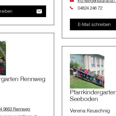
kg.heiligenblut(at)a1
04824 246 72
reiben
E-Mail schreiben
ergarten Rennweg
Pfarrkindergarte
Seeboden
4 9863 Rennweg
Verena Keuschnig