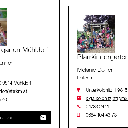
rgarten Mühldorf
Pfarrkindergarte
anner
Melanie Dorfer
Leiterin
0 9814 Mühldorf
Unterkolbnitz 1 9815
orf(at)rkm.at
kiga.kolbnitz(at)gmx
-40
04783 2441
0664 104 43 73
reiben