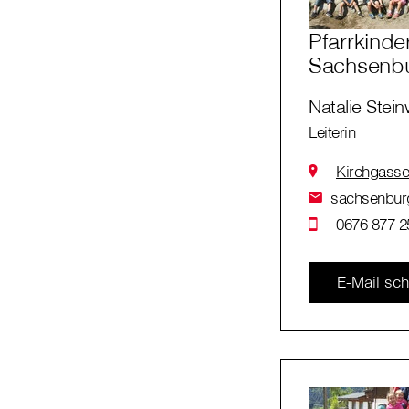
Pfarrkinde
Sachsenb
Natalie Ste
Leiterin
Kirchgasse
sachsenburg
0676 877 2
E-Mail sch