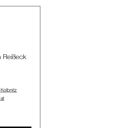
n Reißeck
 Kolbnitz
.at