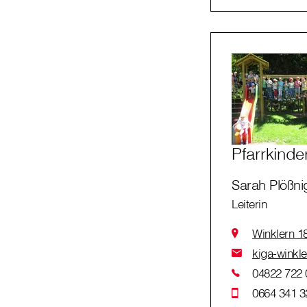
Pfarrkinde
Sarah Plößni
Leiterin
Winklern 1
kiga-winkle
04822 722 
0664 341 3