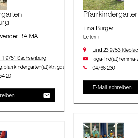
rgarten
Pfarrkindergarte
urg
Tina Bürger
inwender BA MA
Leiterin
Lind 23 9753 Kleblac
 1 9751 Sachsenburg
kiga-lind(at)hemma-s
.pfarrkindergarten(at)ktn.gde.at
04768 230
54 20
E-Mail schreiben
reiben