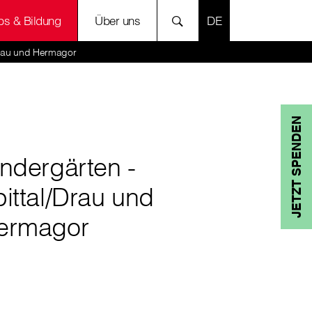
SPRACHE AUSWÄH
bs & Bildung
Über uns
Drau und Hermagor
JETZT SPENDEN
ndergärten -
ittal/Drau und
ermagor