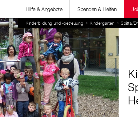
Hilfe & Angebote
Spenden & Helfen
Jo
Kinderbildung und -betreuung
Kindergärten
Spittal/
Ki
Sp
H