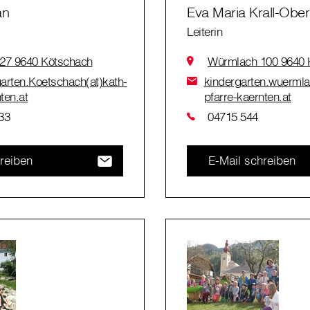
an
Eva Maria Krall-Obe
Leiterin
27 9640 Kötschach
Würmlach 100 9640 
garten.Koetschach(at)kath-
kindergarten.wuermla
ten.at
pfarre-kaernten.at
33
04715 544
reiben
E-Mail schreiben