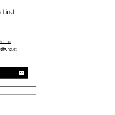
n Lind
h-Lind
tiftung.at