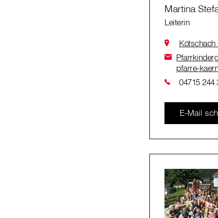
Martina Stef
Leiterin
Kötschach 
Pfarrkinder
pfarre-kaern
04715 244 
E-Mail sch