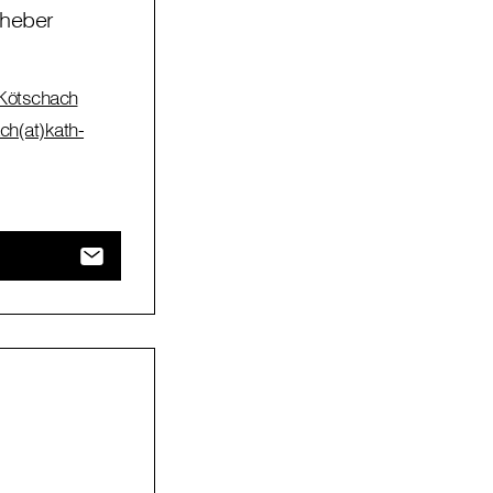
rheber
Kötschach
ch(at)kath-