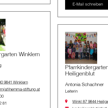
E-Mail schreiben
rgarten Winklern
g
Pfarrkindergarte
Heiligenblut
80 9841 Winklern
Antonia Schachner
rn(at)hemma-stiftung.at
Leiterin
00
Winkl 87 9844 Heilig
2 81