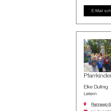
E-Mail sch
Pfarrkind
Elke Dullnig
Leiterin
Rennweg 6