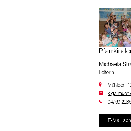
Pfarrkinde
Michaela Str
Leiterin
Mühldorf 1
kiga.muehld
04769 2285
E-Mail sch