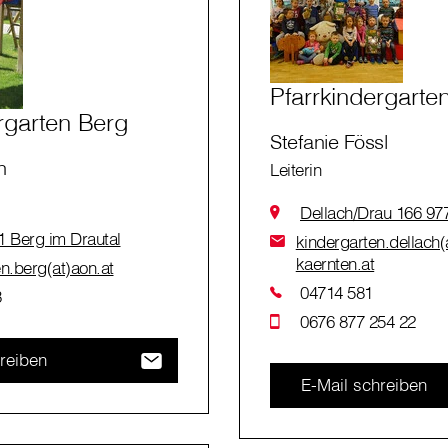
Pfarrkindergarte
rgarten Berg
Stefanie Fössl
n
Leiterin
Dellach/Drau 166 97
1 Berg im Drautal
kindergarten.dellach(
kaernten.at
n.berg(at)aon.at
04714 581
3
0676 877 254 22
reiben
E-Mail schreiben