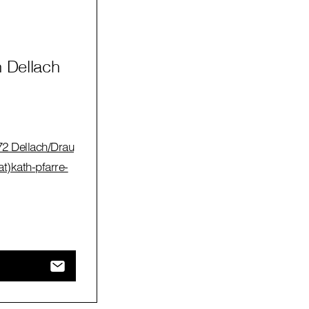
n Dellach
72 Dellach/Drau
at)kath-pfarre-