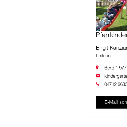
Pfarrkinde
Birgit Kanzia
Leiterin
Berg 1 977
kindergarte
04712 863
E-Mail sch