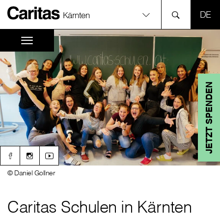
SPR
Kärnten
JETZT SPENDEN
© Daniel Gollner
Caritas Schulen in Kärnten