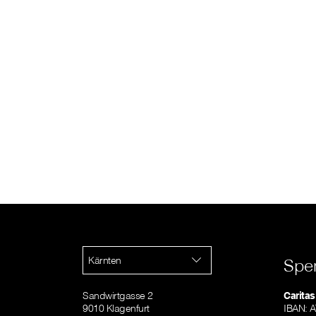
Kärnten
Spe
Sandwirtgasse 2
Caritas
9010 Klagenfurt
IBAN: 