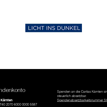
ndenkonto
Spenden an die Caritas Kärnten si
steuerlich absetzbar.
 Kärnten
Spendenabsetzbarkeitsnummer S
AT40 2070 6000 0000 5587