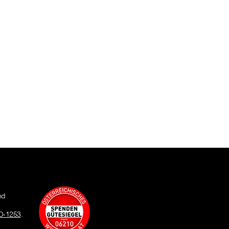
nd
O-1253
.