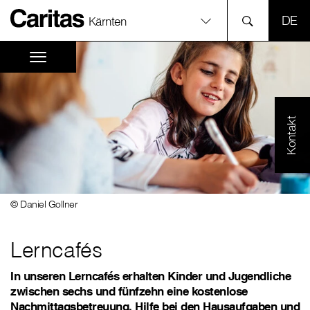
SPR
Kärnten
Kontakt
© Daniel Gollner
Lerncafés
In unseren Lerncafés erhalten Kinder und Jugendliche
zwischen sechs und fünfzehn eine kostenlose
Nachmittagsbetreuung, Hilfe bei den Hausaufgaben und