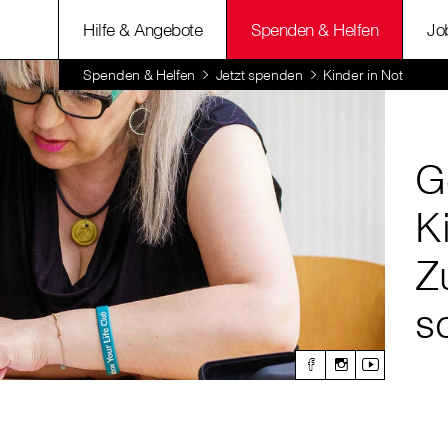
Hilfe & Angebote
Spenden & Helfen
Jo
Spenden & Helfen
Jetzt spenden
Kinder in Not
G
K
Z
s