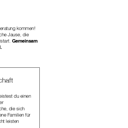
lberatung kommen!
iche Jause, die
start.
Gemeinsam
.
haft
eistest du einen
er
he, die sich
ene Familien für
ht leisten