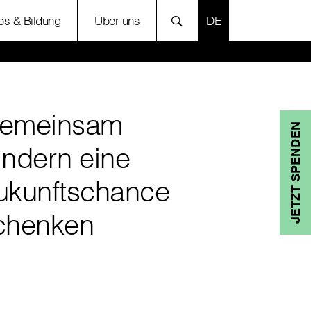
SPRACHE AUSWÄH
bs & Bildung
Über uns
emeinsam
JETZT SPENDEN
indern eine
ukunftschance
chenken