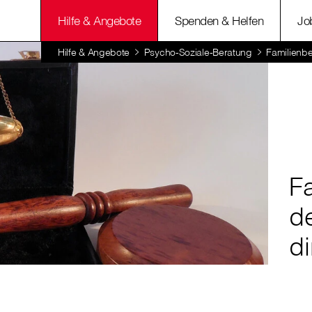
Hilfe & Angebote
Spenden & Helfen
Jo
Hilfe & Angebote
Psycho-Soziale-Beratung
Familienbe
F
d
di