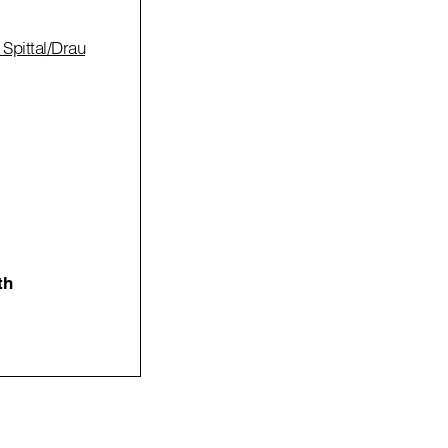
 Spittal/Drau
th