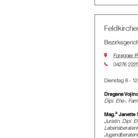
Feldkirche
Bezirksgeric
Foregger P
04276 2225
Dienstag 8 - 12
Dragana Vojin
Dipl. Ehe-, Fam
a
Mag.
Janette 
Juristin, Dipl. E
Lebensberaterin
Jugendberateri