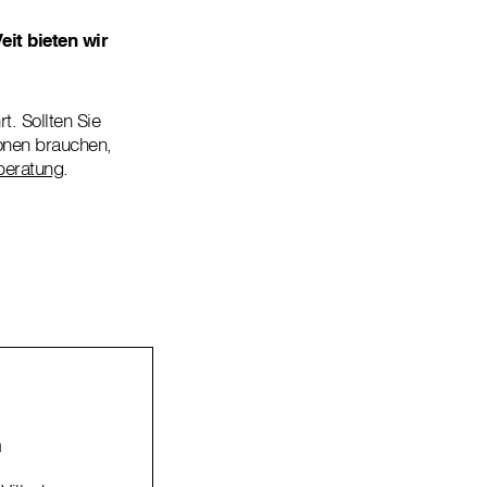
eit bieten wir
. Sollten Sie
onen brauchen,
beratung
.
h