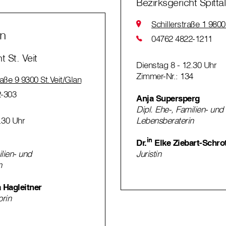
Bezirksgericht Spittal
Schillerstraße 1 9800
an
04762 4822-1211
t St. Veit
Dienstag 8 - 12.30 Uhr
Zimmer-Nr.: 134
aße 9 9300 St.Veit/Glan
-303
Anja Supersperg
Dipl. Ehe-, Familien- und
.30 Uhr
Lebensberaterin
in
Dr.
Elke Ziebart-Schro
ilien- und
Juristin
n
 Hagleitner
orin