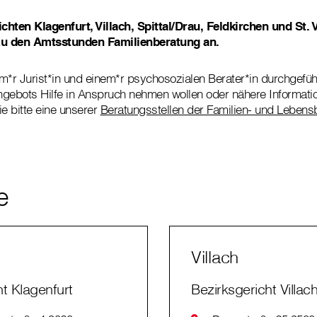
hten Klagenfurt, Villach, Spittal/Drau, Feldkirchen und St. V
 zu den Amtsstunden Familienberatung an.
m*r Jurist*in und einem*r psychosozialen Berater*in durchgeführt
ngebots Hilfe in Anspruch nehmen wollen oder nähere Informati
ie bitte eine unserer
Beratungsstellen der Familien- und Lebens
e
Villach
ht Klagenfurt
Bezirksgericht Villac