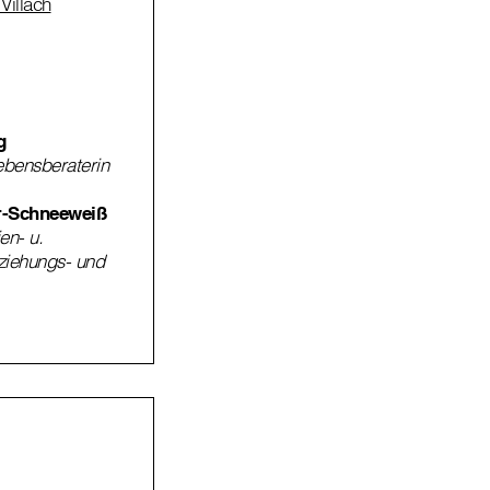
Villach
g
Lebensberaterin
r-Schneeweiß
ien- u.
rziehungs- und