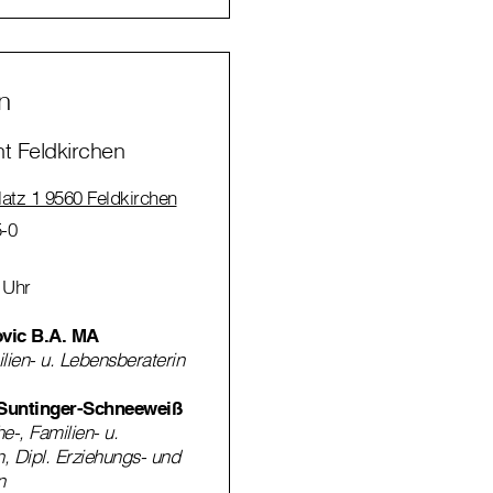
n
ht Feldkirchen
latz 1 9560 Feldkirchen
-0
 Uhr
ovic B.A. MA
ilien- u. Lebensberaterin
Suntinger-Schneeweiß
he-, Familien- u.
, Dipl. Erziehungs- und
n