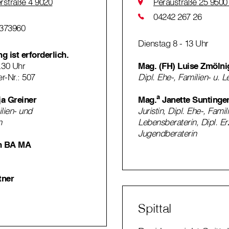
erstraße 4 9020
Peraustraße 25 9500 
04242 267 26
-373960
Dienstag 8 - 13 Uhr
 ist erforderlich.
.30 Uhr
Mag. (FH) Luise Zmölni
r-Nr.: 507
Dipl. Ehe-, Familien- u. 
a
ja Greiner
Mag.
Janette Suntinge
ilien- und
Juristin, Dipl. Ehe-, Famil
n
Lebensberaterin, Dipl. E
Jugendberaterin
h BA MA
tner
Spittal