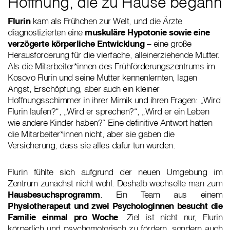
Hoffnung, die zu Hause begann
Flurin
kam als Frühchen zur Welt, und die Ärzte
diagnostizierten eine
muskuläre Hypotonie sowie eine
verzögerte körperliche Entwicklung
– eine große
Herausforderung für die vierfache, alleinerziehende Mutter.
Als die Mitarbeiter*innen des Frühförderungszentrums im
Kosovo Flurin und seine Mutter kennenlernten, lagen
Angst, Erschöpfung, aber auch ein kleiner
Hoffnungsschimmer in ihrer Mimik und ihren Fragen: „Wird
Flurin laufen?“, „Wird er sprechen?“, „Wird er ein Leben
wie andere Kinder haben?“ Eine definitive Antwort hatten
die Mitarbeiter*innen nicht, aber sie gaben die
Versicherung, dass sie alles dafür tun würden.
Flurin fühlte sich aufgrund der neuen Umgebung im
Zentrum zunächst nicht wohl. Deshalb wechselte man zum
Hausbesuchsprogramm
. Ein Team aus einem
Physiotherapeut und zwei Psychologinnen besucht die
Familie einmal pro Woche
. Ziel ist nicht nur, Flurin
körperlich und psychomotorisch zu fördern, sondern auch