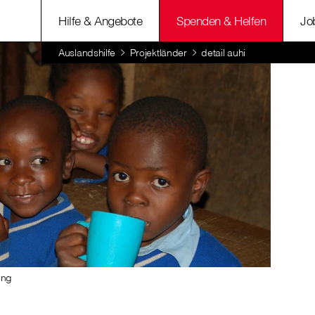
Hilfe & Angebote
Spenden & Helfen
Jo
Auslandshilfe
Projektländer
detail auhi
ung