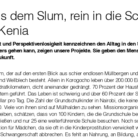
 dem Slum, rein in die Sc
/Kenia
t und Perspektivenlosigkeit kennzeichnen den Alltag in den
ders gehen kann, zeigen unsere Projekte. Sie geben den Me
ukunft.
m, der auf den ersten Blick aus schier endlosen Müllbergen und
d Wellblech besteht. Allein in Korogocho leben über 200.000 E
ratkilometern, dicht aneinander gedrängt. 70 Prozent der Haus
tern geführt. Das Leben ist schwierig und über 60 Prozent der
lar pro Tag. Die Zahl der Grundschulkinder in Nairobi, die kein
00. Viele von ihnen sind auf Müllhalden zu sehen. Missionsorgani
eiben, schätzen, dass von 100 Kindern, die die Grundschule be
ießen und nur 25 eine weiterführende Schule besuchen. Noch sc
tion für Mädchen, da sie oft in die Kinderprostitution verwickelt
Schwangerschaft abbrechen. Es fehlt an Nahrung, an Bildung, a