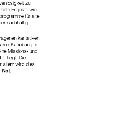
venlosigkeit zu
iale Projekte wie
sprogramme für alte
er nachhaltig.
agenen karitativen
arrei Kariobangi in
 eine Missions- und
, liegt. Die
r allem wird dies
r Not.