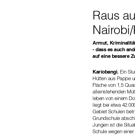
Raus aus
Nairobi
Armut, Kriminalitä
- dass es auch an
auf eine bessere Z
Kariobangi.
Ein Slu
Hütten aus Pappe un
Fläche von 1,5 Quad
alleinstehenden Müt
leben von einem Dol
liegt bei etwa 42.0
Gebiet Schulen betr
Grundschule abschl
Jungen ist die Situa
Schule wegen einer 