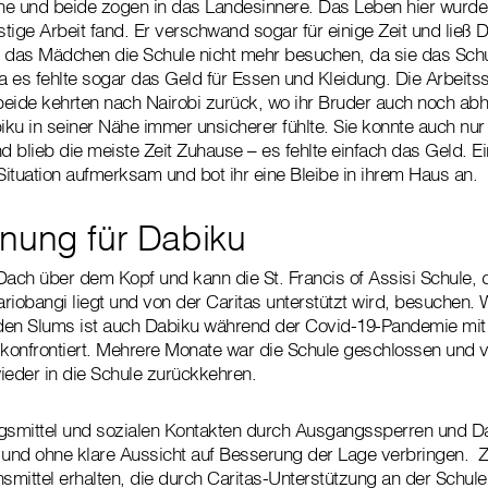
e und beide zogen in das Landesinnere. Das Leben hier wurde 
stige Arbeit fand. Er verschwand sogar für einige Zeit und ließ D
te das Mädchen die Schule nicht mehr besuchen, da sie das Schu
ja es fehlte sogar das Geld für Essen und Kleidung. Die Arbeits
 beide kehrten nach Nairobi zurück, wo ihr Bruder auch noch ab
ku in seiner Nähe immer unsicherer fühlte. Sie konnte auch nur
 blieb die meiste Zeit Zuhause – es fehlte einfach das Geld. 
 Situation aufmerksam und bot ihr eine Bleibe in ihrem Haus an.
nung für Dabiku
Dach über dem Kopf und kann die St. Francis of Assisi Schule, d
riobangi liegt und von der Caritas unterstützt wird, besuchen. W
den Slums ist auch Dabiku während der Covid-19-Pandemie mit 
onfrontiert. Mehrere Monate war die Schule geschlossen und v
ieder in die Schule zurückkehren.
ngsmittel und sozialen Kontakten durch Ausgangssperren und D
ne und ohne klare Aussicht auf Besserung der Lage verbringen.
smittel erhalten, die durch Caritas-Unterstützung an der Schule 