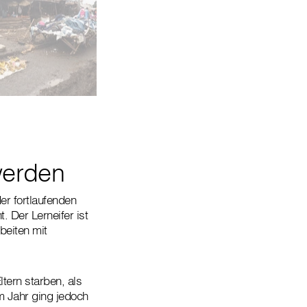
ums in Nairobi
r beim Müllsammeln statt in der Schule
werden
er fortlaufenden
 Der Lerneifer ist
beiten mit
tern starben, als
m Jahr ging jedoch