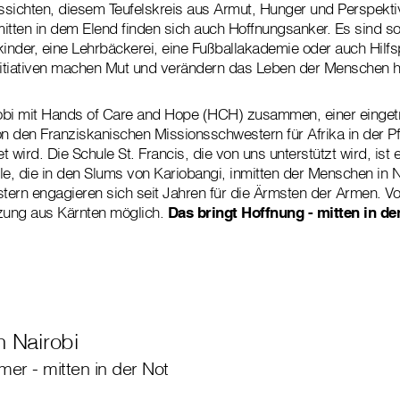
ussichten, diesem Teufelskreis aus Armut, Hunger und Perspekti
ten in dem Elend finden sich auch Hoffnungsanker. Es sind soz
kinder, eine Lehrbäckerei, eine Fußballakademie oder auch Hilf
itiativen machen Mut und verändern das Leben der Menschen hi
robi mit Hands of Care and Hope (HCH) zusammen, einer eingetr
on den Franziskanischen Missionsschwestern für Afrika in der Pf
et wird. Die Schule St. Francis, die von uns unterstützt wird, ist
, die in den Slums von Kariobangi, inmitten der Menschen in Not
ern engagieren sich seit Jahren für die Ärmsten der Armen. Vo
tzung aus Kärnten möglich.
Das bringt Hoffnung - mitten in de
n Nairobi
er - mitten in der Not