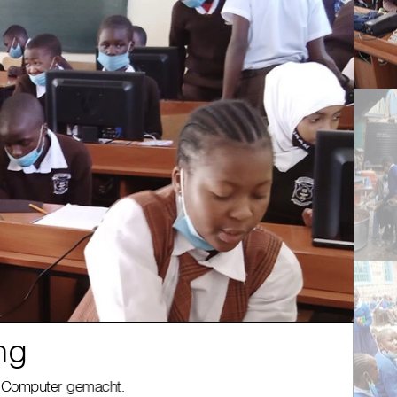
ung
Mi
am Computer gemacht.
Die S