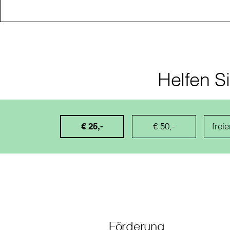
Helfen S
€ 25,-
€ 50,-
Förderung