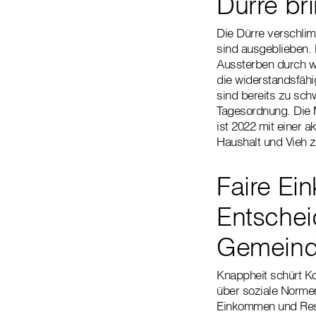
Dürre bri
Die Dürre verschlim
sind ausgeblieben. 
Aussterben durch w
die widerstandsfäh
sind bereits zu sch
Tagesordnung. Die 
ist 2022 mit einer 
Haushalt und Vieh 
Faire Ei
Entschei
Gemein
Knappheit schürt Ko
über soziale Normen
Einkommen und Ress