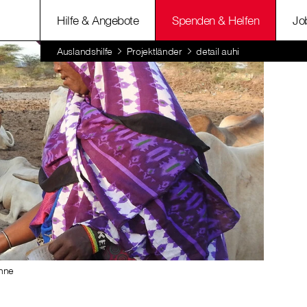
Hilfe & Angebote
Spenden & Helfen
Jo
Auslandshilfe
Projektländer
detail auhi
anne