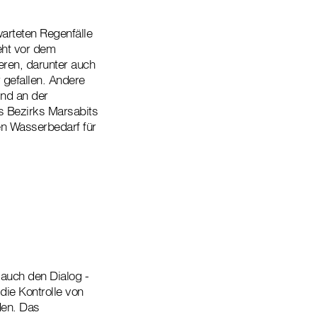
arteten Regenfälle
eht vor dem
ren, darunter auch
 gefallen. Andere
ind an der
s Bezirks Marsabits
en Wasserbedarf für
 auch den Dialog -
die Kontrolle von
den. Das