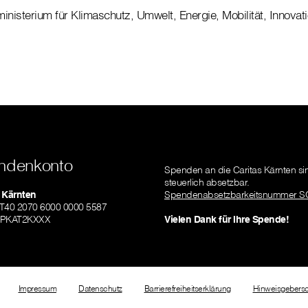
nisterium für Klimaschutz, Umwelt, Energie, Mobilität, Innovat
ndenkonto
Spenden an die Caritas Kärnten si
steuerlich absetzbar.
 Kärnten
Spendenabsetzbarkeitsnummer S
AT40 2070 6000 0000 5587
SPKAT2KXXX
Vielen Dank für Ihre Spende!
Impressum
Datenschutz
Barrierefreiheitserklärung
Hinweisgebersc