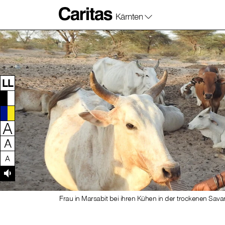
Kärnten
Zum Inhalt dieser Seite
Zur Navigation
Zum Footer dieser Seite
LL
A
A
A
Frau in Marsabit bei ihren Kühen in der trockenen Sav