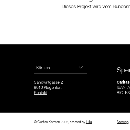
Dieses Projekt wird vom Bundesmi
Kärnten
Spe
Sandwirtgasse 2
Caritas
9010 Klagenfurt
IBAN: 
Kontakt
BIC: K
© Caritas Kärnten 2026, created by
i-kiu
Sitemap