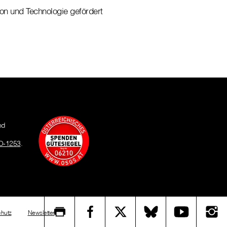
ion und Technologie gefördert
nd
O-1253
.
hutz
Newsletter