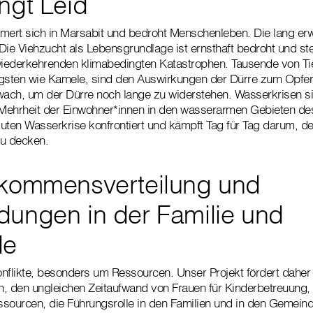
ngt Leid
mert sich in Marsabit und bedroht Menschenleben. Die lang erw
Die Viehzucht als Lebensgrundlage ist ernsthaft bedroht und st
iederkehrenden klimabedingten Katastrophen. Tausende von Tie
igsten wie Kamele, sind den Auswirkungen der Dürre zum Opfer
wach, um der Dürre noch lange zu widerstehen. Wasserkrisen s
Mehrheit der Einwohner*innen in den wasserarmen Gebieten de
akuten Wasserkrise konfrontiert und kämpft Tag für Tag darum, d
zu decken.
nkommensverteilung und
dungen in der Familie und
de
nflikte, besonders um Ressourcen. Unser Projekt fördert daher
, den ungleichen Zeitaufwand von Frauen für Kinderbetreuung, 
ourcen, die Führungsrolle in den Familien und in den Gemein