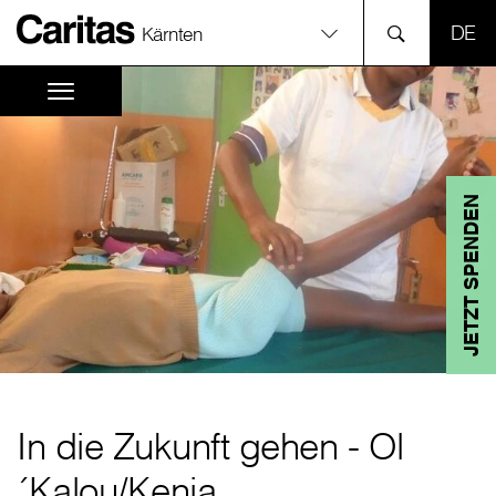
SPR
Kärnten
JETZT SPENDEN
In die Zukunft gehen - Ol
´Kalou/Kenia