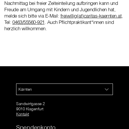
Nachmittag bei freier Zeiteinteilung aufbringen kann und
Freude am Umgang mit Kindern und Jugendlichen hat,
melde sich bitte via E-Mail:
freiwillig(at)caritas-kaernten.at
,
Tel:
0463/55560-921
. Auch Pflichtpraktikant*innen sind
herzlich willkommen.
Kärnten
Sandwirtgasse 2
9010 Klagenfurt
Kontakt
Spendenkonto