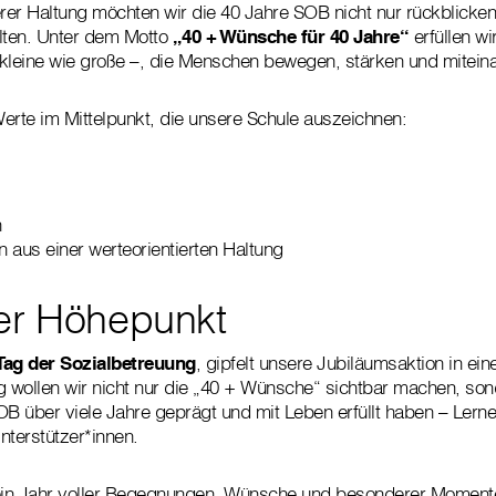
er Haltung möchten wir die 40 Jahre SOB nicht nur rückblicke
lten. Unter dem Motto
„40 + Wünsche für 40 Jahre“
erfüllen wi
leine wie große –, die Menschen bewegen, stärken und mitein
erte im Mittelpunkt, die unsere Schule auszeichnen:
n
 aus einer werteorientierten Haltung
her Höhepunkt
Tag der Sozialbetreuung
, gipfelt unsere Jubiläumsaktion in e
g wollen wir nicht nur die „40 + Wünsche“ sichtbar machen, sond
OB über viele Jahre geprägt und mit Leben erfüllt haben – Lern
nterstützer*innen.
 ein Jahr voller Begegnungen, Wünsche und besonderer Momente