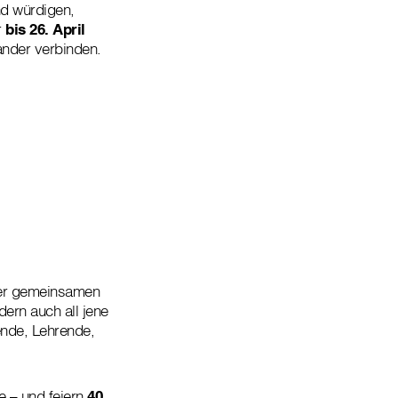
nd würdigen,
r
bis 26. April
ander verbinden.
iner gemeinsamen
ern auch all jene
ende, Lehrende,
 – und feiern
40