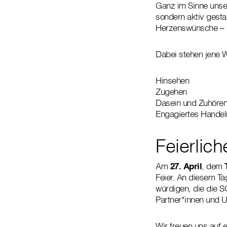
Ganz im Sinne unser
sondern aktiv gesta
Herzenswünsche – k
Dabei stehen jene W
Hinsehen
Zugehen
Dasein und Zuhöre
Engagiertes Handeln
Feierlic
Am
27. April
, dem
Feier. An diesem Ta
würdigen, die die S
Partner*innen
und U
Wir freuen uns auf