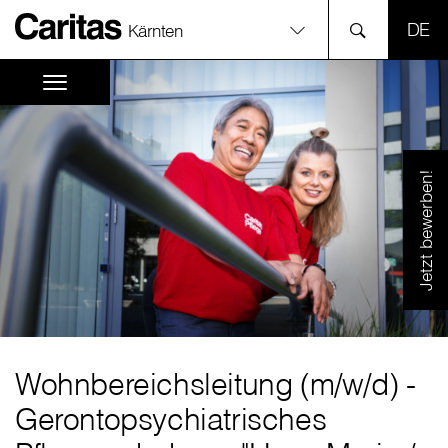
SPR
Kärnten
Jetzt bewerben!
Wohnbereichsleitung (m
/
w
/
d) -
Gerontopsychiatrisches