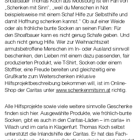
Shoafbauer Thomas Koch aus Moosburg ist ein Fan von
„Schenken mit Sinn“, „weil du Menschen in Not
beispielsweise mit einem Schaf Hilfe zur Selbsthilfe und
damit Hoffnung schenken kannst.“ Ob auf einer Weide
oder als fröhliche bunte Socken an seinen Füßen: Für
den Shoafbauer kann es nicht genug Schafe geben. Und
auch nicht genug Hilfe. Wer zur Weihnachtszeit
armutsbetroffene Menschen im In- oder Ausland sinnvoll
beschenken, den Lieben mit einem dazu passenden, fair
produzierten Produkt, wie T-Shirt, Socken oder einem
Stofftier, eine Freude bereiten und gleichzeitig eine
Grußkarte zum Weiterschenken inklusive
Hilfsprojektbeschreibung bekommen will, ist im Online-
Shop der Caritas unter
www.schenkenmitsinn.at
richtig.
Alle Hilfsprojekte sowie viele weitere sinnvolle Geschenke
finden sich hier. Ausgewählte Produkte, wie fröhlich-bunte
Socken, gibt es auch in den Caritas-Läden – im carla+ in
Villach und im carla in Klagenfurt. Thomas Koch selbst
unterstützt die Inlandshilfe der Caritas. Er hat das Fach-