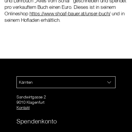
und Lehrbuch „Alles vom Schaf“ geschrieben und spendet
pro verkauftem Buch einen Euro. Dieses ist in seinem
Onlineshop
https://www.shoaf-bauer.at/unser-buch/
und in
seinem Hofladen erhältlich.
Kärnten
Sandwirtgasse 2
9010 Klagenfurt
Kontakt
Spendenkonto