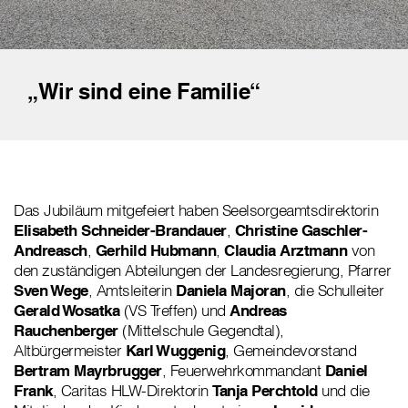
„Wir sind eine Familie“
Das Jubiläum mitgefeiert haben Seelsorgeamtsdirektorin
Elisabeth Schneider-Brandauer
,
Christine Gaschler-
Andreasch
,
Gerhild Hubmann
,
Claudia Arztmann
von
den zuständigen Abteilungen der Landesregierung, Pfarrer
Sven Wege
, Amtsleiterin
Daniela Majoran
, die Schulleiter
Gerald Wosatka
(VS Treffen) und
Andreas
Rauchenberger
(Mittelschule Gegendtal),
Altbürgermeister
Karl Wuggenig
, Gemeindevorstand
Bertram Mayrbrugger
, Feuerwehrkommandant
Daniel
Frank
, Caritas HLW-Direktorin
Tanja Perchtold
und die