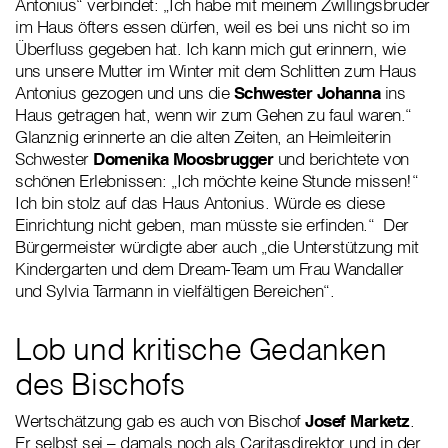
Antonius“ verbindet: „Ich habe mit meinem Zwillingsbruder
im Haus öfters essen dürfen, weil es bei uns nicht so im
Überfluss gegeben hat. Ich kann mich gut erinnern, wie
uns unsere Mutter im Winter mit dem Schlitten zum Haus
Antonius gezogen und uns die
Schwester Johanna
ins
Haus getragen hat, wenn wir zum Gehen zu faul waren.“
Glanznig erinnerte an die alten Zeiten, an Heimleiterin
Schwester
Domenika Moosbrugger
und berichtete von
schönen Erlebnissen: „Ich möchte keine Stunde missen!“
Ich bin stolz auf das Haus Antonius. Würde es diese
Einrichtung nicht geben, man müsste sie erfinden.“ Der
Bürgermeister würdigte aber auch „die Unterstützung mit
Kindergarten und dem Dream-Team um Frau Wandaller
und Sylvia Tarmann in vielfältigen Bereichen“.
Lob und kritische Gedanken
des Bischofs
Wertschätzung gab es auch von Bischof
Josef Marketz
.
Er selbst sei – damals noch als Caritasdirektor und in der