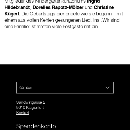
Mitglieder des Kindergartenkuratoriums
Ingrid
Hildebrandt
,
Dorelies Rapotz-Mölzer
und
Christine
Kügerl
. Die Geburtstagsfeier endete wie sie begann – mit
einem aus vollen Kehlen gesungenen Lied. Ins „Wir sind
eine Familie“ stimmten viele Festgäste mit ein.
Kärnten
Sandwirtgasse 2
9010 Klagenfurt
Kontakt
Spendenkonto