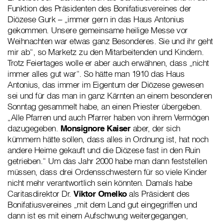
Funktion des Präsidenten des Bonifatiusvereines der
Diözese Gurk – „immer gern in das Haus Antonius
gekommen. Unsere gemeinsame heilige Messe vor
Weihnachten war etwas ganz Besonderes. Sie und ihr geht
mir ab“, so Marketz zu den Mitarbeitenden und Kindern.
Trotz Feiertages wolle er aber auch erwähnen, dass „nicht
immer alles gut war“. So hätte man 1910 das Haus
Antonius, das immer im Eigentum der Diözese gewesen
sei und für das man in ganz Kärnten an einem besonderen
Sonntag gesammelt habe, an einen Priester übergeben.
„Alle Pfarren und auch Pfarrer haben von ihrem Vermögen
dazugegeben.
Monsignore Kaiser
aber, der sich
kümmern hätte sollen, dass alles in Ordnung ist, hat noch
andere Heime gekauft und die Diözese fast in den Ruin
getrieben.“ Um das Jahr 2000 habe man dann feststellen
müssen, dass drei Ordensschwestern für so viele Kinder
nicht mehr verantwortlich sein könnten. Damals habe
Caritasdirektor Dr.
Viktor Omelko
als Präsident des
Bonifatiusvereines „mit dem Land gut eingegriffen und
dann ist es mit einem Aufschwung weitergegangen,