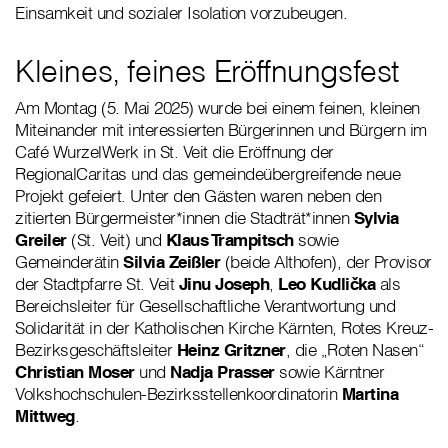
Einsamkeit und sozialer Isolation vorzubeugen.
Kleines, feines Eröffnungsfest
Am Montag (5. Mai 2025) wurde bei einem feinen, kleinen
Miteinander mit interessierten Bürgerinnen und Bürgern im
Café WurzelWerk in St. Veit die Eröffnung der
RegionalCaritas und das gemeindeübergreifende neue
Projekt gefeiert. Unter den Gästen waren neben den
zitierten Bürgermeister*innen die Stadträt*innen
Sylvia
Greiler
(St. Veit) und
Klaus Trampitsch
sowie
Gemeinderätin
Silvia Zeißler
(beide Althofen), der Provisor
der Stadtpfarre St. Veit
Jinu Joseph
,
Leo Kudlička
als
Bereichsleiter für Gesellschaftliche Verantwortung und
Solidarität in der Katholischen Kirche Kärnten, Rotes Kreuz-
Bezirksgeschäftsleiter
Heinz Gritzner
, die „Roten Nasen“
Christian Moser
und
Nadja Prasser
sowie Kärntner
Volkshochschulen-Bezirksstellenkoordinatorin
Martina
Mittweg
.