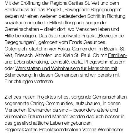
Mit der Eröffnung der RegionalCaritas St. Veit und dem
Startschuss für das Projekt „Bewegende Begegnungen“
setzen wir einen weiteren bedeutenden Schritt in Richtung
sozialraumorientierte Hilfestellung und sorgende
Gemeinschaften – direkt dort, wo Menschen leben und
Hilfe benötigen. Das österreichweite Projekt „Bewegende
Begegnungen“, gefördert vom Fonds Gesundes
Österreich, startet in vier Fokus-Gemeinden im Bezirk: St.
Veit, Friesach, Althofen und Klein St. Paul. Ob mit
Familien-
und Lebensberatung
,
Lerncafé
,
carla
,
Pflegewohnhäusern
oder
Werkstätten und Wohnhäusern für Menschen mit
Behinderung
: In diesen Gemeinden sind wir bereits mit
Einrichtungen vertreten.
Ziel des neuen Projektes ist es, sorgende Gemeinschaften,
sogenannte Caring Communities, aufzubauen, in denen
Menschen füreinander da sind – besonders ältere und
vulnerable Frauen und Männer werden dadurch besser in
das gesellschaftliche Leben eingebunden.
RegionalCaritas-Projektkoordinatorin Verena
Wernbacher