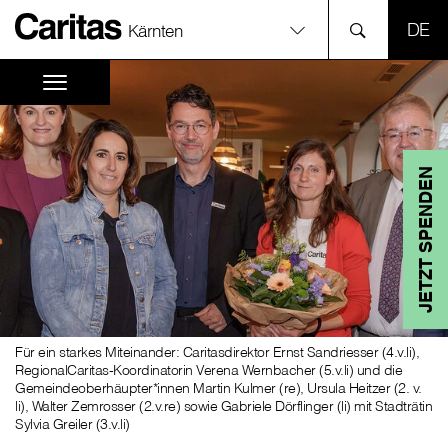
SPR
Kärnten
JETZT SPENDEN
Für ein starkes Miteinander: Caritasdirektor Ernst Sandriesser (4.v.li),
RegionalCaritas-Koordinatorin Verena Wernbacher (5.v.li) und die
Gemeindeoberhäupter*innen Martin Kulmer (re), Ursula Heitzer (2. v.
li), Walter Zemrosser (2.v.re) sowie Gabriele Dörflinger (li) mit Stadträtin
Sylvia Greiler (3.v.li)